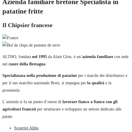
Azienda familiare bretone Specialista in
patatine fritte
Il Chipsier francese
ALTHO, fondata
nel 1995
da Alain Glon, è un’
azienda familiare
con sede
nel
cuore della Bretagna
.
Specializzata nella produzione di patatine
per i marchi dei distributori e
per il suo marchio nazionale Brets, si impegna per
la qualità
e la
prossimità.
L’azienda si fa un punto d’onore di
lavorare fianco a fianco con gli
agricoltori francesi
per strutturare e sviluppare un settore dedicato alle
patate.
Scoprire Altho