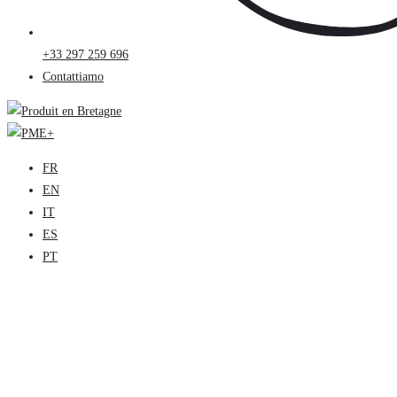
+33 297 259 696
Contattiamo
FR
EN
IT
ES
PT