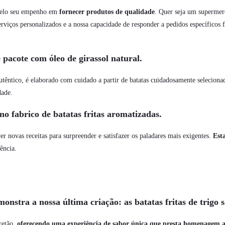
e pelo seu empenho em
fornecer produtos de qualidade
. Quer seja um supermer
erviços personalizados e a nossa capacidade de responder a pedidos específicos
pacote com óleo de girassol natural.
utêntico, é elaborado com cuidado a partir de batatas cuidadosamente seleciona
dade.
o fabrico de batatas fritas aromatizadas.
r novas receitas para surpreender e satisfazer os paladares mais exigentes.
Est
ência.
nstra a nossa última criação: as batatas fritas de trigo 
bretão,
oferecendo uma experiência de sabor única que presta homenagem a