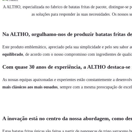
A ALTHO, especializada no fabrico de batatas fritas de pacote, distingue-s
as soluções para responder às suas necessidades. Os nossos s
Na ALTHO, orgulhamo-nos de produzir batatas fritas de 
Este produto emblemático, apreciado pela sua simplicidade e pelo seu sabor a
equilibrado
, de acordo com o nosso compromisso com ingredientes de quali
Com quase 30 anos de experiência, a ALTHO destaca-se n
As nossas equipas apaixonadas e experientes estão constantemente a desenvolve
mais clássicos aos mais ousados
, sempre com a mesma preocupação de excel
A inovação está no centro da nossa abordagem, como demo
Estas batatas fritas únicas são feitas a partir de panquecas de trigo sarraceno 