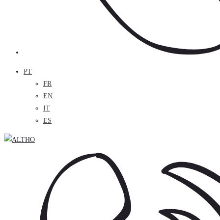
PT
FR
EN
IT
ES