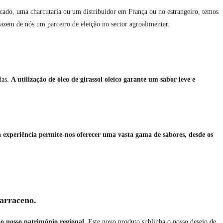
cado, uma charcutaria ou um distribuidor em França ou no estrangeiro, temos
 fazem de nós um parceiro de eleição no sector agroalimentar.
das.
A utilização de óleo de girassol oleico garante um sabor leve e
a experiência permite-nos oferecer uma vasta gama de sabores, desde os
sarraceno.
o nosso património regional
. Este novo produto sublinha o nosso desejo de