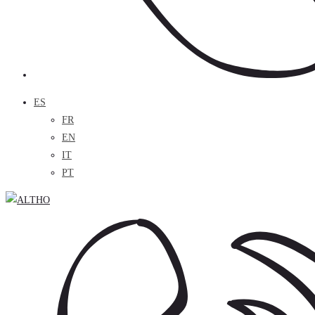
ES
FR
EN
IT
PT