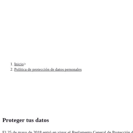
Política de prote
Inicio
>
Política de protección de datos personales
Proteger tus datos
El 25 de mayo de 2018 entró en vigor el Reglamento General de Protección de